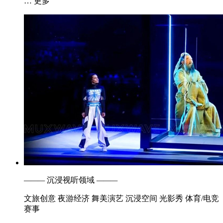
… 更多
———
沉浸视听领域
———
文旅创意
夜游经济
舞美演艺
沉浸空间
光影秀
体育/电竞
赛事