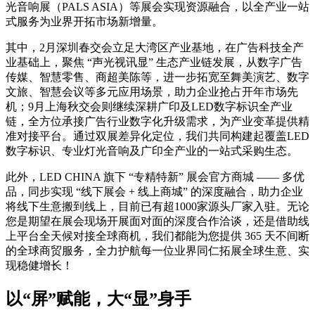
光音响展（PALS ASIA）等展会实现资源融合，以全产业一站
式服务为业界开拓市场新增量。
其中，2月深圳春交会立足大湾区产业基地，在广告科技全产
业基础上，聚焦 “声光视讯显” 生态产业链发展，从数字广告
传媒、智慧零售、商超美陈等，进一步拓宽至舞美演艺、数字
文旅、智慧会议等多元应用场景，助力企业抢占开年市场先
机；9月上海秋交会则继续深耕广印及LED数字标识全产业
链，全方位承接广告行业数字化升级需求，为产业变革提供精
准对接平台。通过双展差异化定位，我们共同构建起覆盖LED
数字标识、专业灯光音响及广印全产业的一站式采购生态。
此外，LED CHINA 旗下 “专精特新” 展会官方商城 —— 多优
品，同步实现 “线下展会 + 线上商城” 的深度融合，助力企业
将线下生意搬到线上，目前已有超1000家源头厂家入驻。无论
您是期望在展会现场开展面对面的深度合作洽谈，还是借助线
上平台全天候对接全球商机，我们都能为您提供 365 天不间断
的全球商贸服务，全力护航每一位业界同仁拓展全球生意、实
现稳健增长！
以“屏”赋能，大“显”身手